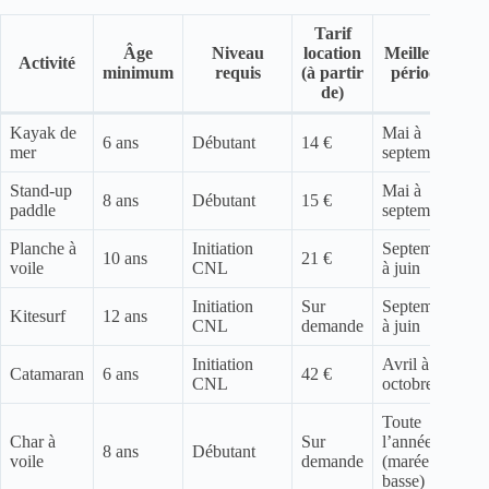
Tarif
Âge
Niveau
location
Meilleure
Activité
minimum
requis
(à partir
période
de)
Kayak de
Mai à
6 ans
Débutant
14 €
mer
septembre
Stand-up
Mai à
8 ans
Débutant
15 €
paddle
septembre
Planche à
Initiation
Septembre
10 ans
21 €
voile
CNL
à juin
Initiation
Sur
Septembre
Kitesurf
12 ans
CNL
demande
à juin
Initiation
Avril à
Catamaran
6 ans
42 €
CNL
octobre
Toute
Char à
Sur
l’année
8 ans
Débutant
voile
demande
(marée
basse)