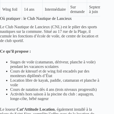
Sur
Septembre
Wing foil
14 ans
Intermédiaire
demande
à juin
Où pratiquer : le Club Nautique de Lancieux
Le Club Nautique de Lancieux (CNL) est le pilier des sports
nautiques sur la commune. Situé au 17 rue de la Plage, il
cumule les fonctions d’école de voile, de centre de location et
de club sportif.
Ce qu’il propose :
Stages de voile (catamaran, dériveur, planche à voile)
pendant les vacances scolaires
Cours de kitesurf et de wing foil encadrés par des
moniteurs diplômés d’État
Location libre de kayak, paddle, catamaran et planche à
voile
Cours de natation dès 4 ans (trois niveaux progressifs)
Activités hors saison à la piscine du club : aquagym,
longe-côte, bébé nageur
Le loueur
Cat’Attitude Location
, également installé à la
plage de Saint-Sieu, complète l’offre avec de la location de