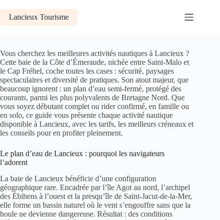
Passer
au
Lancieux Tourisme
contenu
Vous cherchez les meilleures activités nautiques à Lancieux ?
Cette baie de la Côte d’Émeraude, nichée entre Saint-Malo et
le Cap Fréhel, coche toutes les cases : sécurité, paysages
spectaculaires et diversité de pratiques. Son atout majeur, que
beaucoup ignorent : un plan d’eau semi-fermé, protégé des
courants, parmi les plus polyvalents de Bretagne Nord. Que
vous soyez débutant complet ou rider confirmé, en famille ou
en solo, ce guide vous présente chaque activité nautique
disponible à Lancieux, avec les tarifs, les meilleurs créneaux et
les conseils pour en profiter pleinement.
Le plan d’eau de Lancieux : pourquoi les navigateurs
l’adorent
La baie de Lancieux bénéficie d’une configuration
géographique rare. Encadrée par l’île Agot au nord, l’archipel
des Ébihens à l’ouest et la presqu’île de Saint-Jacut-de-la-Mer,
elle forme un bassin naturel où le vent s’engouffre sans que la
houle ne devienne dangereuse. Résultat : des conditions